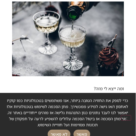
ומה ייצא לי מזה?
זו השאלה הכי מעניינת. בגדול, טעמים שלא מקבלים בשום
כדי לספק את החוויה הטובה ביותר, אנו משתמשים בטכנולוגיות כמו קוקיז
משקה אחר. כן, עם הזמן יתפתח חימצון קל, לצד טעמים
לאחסון ו/או גישה למידע ממכשירך. מתן הסכמה לשימוש בטכנולוגיות אלו
אגוזיים ושל פירות יבשים, וכן, הביעבוע ייחלש ויאבד מעוצמתו
יאפשר לנו לעבד נתונים כגון התנהגות גלישה או מזהים ייחודיים באתר זה.
המקורית. מי שאוהב את הטעמים הבוגרים ביין, יאהב גם את
אי־מתן הסכמה או ביטול הסכמה עלולים להשפיע לרעה על תפקודן של
השמפניה שלו מתבגרת בחן. מי שלא? שתו NV נפלאה
תכונות מסוימות ועל חוויית השימוש.
שמבוססת על שרדונה, למשל – הכי יין שאפשר
חייג עכשיו
כתבו לנו
מאשר
לא מאשר