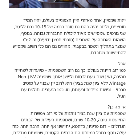
יינות שמפיין, אחד מאזורי היין הצפוניים בעולם, יהיו תמיד
חומציים, ולרוב יהיה בהם גם סוכר ברמה של 10-15 גרם לליטר,
שני גורמים שמסייעים מאוד ליכולת התבגרות גבוהה. בנוסף,
השהות הארוכה על השמרים (סופחי חמצן ידועים) וה-Co2
שנוצר בתהליך ונשמר בבקבוק, מהווים גם הם כלי חשוב שמסייע
להתיישנות מכובדת.
אבל!
כמו רוב היינות בעולם, כך גם רוב השמפניות – מיועדות לשתייה
מהירה, ואין שום טעם לנסות וליישן אותן. שמפניה NV (Non-
Vintage, ללא ציון שנת בציר) היא לרוב יין שבנוי על מוטיב
מרכזי – נגישות מיידית ורעננות, וזו, כמו הנעורים, חולפת עם
הגיל.
אז מה כן?
שמפניות עם ציון שנת בציר נותנות על פי רוב אפשרות
התיישנות טובה, 10-20 שנים, ושמפניות העילית של הבתים
הגדולים – דום פריניון, כדוגמא, יתיישנו אף יותר, הרבה יותר. כוח
עולה נוסף בחבל המיוחס הם הבתים הקטנים, שמפניות מגדלים,