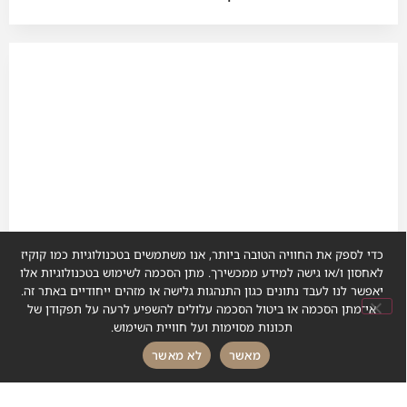
כדי לספק את החוויה הטובה ביותר, אנו משתמשים בטכנולוגיות כמו קוקיז
לאחסון ו/או גישה למידע ממכשירך. מתן הסכמה לשימוש בטכנולוגיות אלו
יאפשר לנו לעבד נתונים כגון התנהגות גלישה או מזהים ייחודיים באתר זה.
אי־מתן הסכמה או ביטול הסכמה עלולים להשפיע לרעה על תפקודן של
תכונות מסוימות ועל חוויית השימוש.
מאשר
לא מאשר
Lyon – המקום המושלם