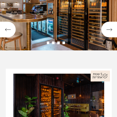
הארון בגירסה הניצבת מגיע עם קווי מתאר מזכוכית
שחורה מבריקה
אינסוף אפשרויות לשילובים של שני רוחבי הארונות
בהרכבים יצירתיים
כל מקרר בקיר היינות ניתן לוויסות לטמפרטורה
אחרת וכך נוצר רצף עיצובי עם ריבוי אופציות אחסנה
של סוגי יינות שונים
תומכי הבקבוקים
Main du Sommelier
–
מאפשרים סידור נוח, בטוח ויצירתי של מגוון סוגי
יינות ובקבוקים
5 שנות
אחריות