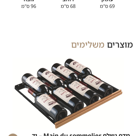
69 ס"מ
68 ס"מ
96 ס"מ
מוצרים
משלימים
מדף נשלף Main du sommelier – יד