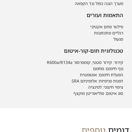
מערך הגנה כפול נגד הקפאה
התאמות ועזרים
פילטר פחם אקטיבי
רגליים מתכווננות
מנעול
טכנולוגית חום-קור-איטום
קירור: קירור סטטי, קומפרסור R600a/R134a
גוף חימום: מחמם
הפעלת חימום: אוטומטית
דפנות פנימיות: אלומיניום SRA
ציפוי חיצוני: למינציה
סוג איטום: פוליאוריטן מוקצף
דגמים
נוספים