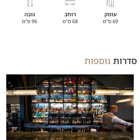
עומק
רוחב
גובה
69 ס"מ
68 ס"מ
96 ס"מ
סדרות
נוספות