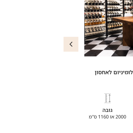
דוף אלומיניום לאחסון
ULOTHEQUE
מקסימ
גובה
רוח
2000 או 1160 ס"מ
סוגי מודולי
ס"מ