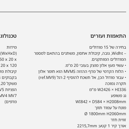
התאמות ועזרים
טכנולוג
בחירה של 15 מודולים
מידות
– Widht, גובה, קיבולת אחסון, משתנים בהתאם למספר
x
המודולים המותקנים.
50 x 20 x
• עשוי מעץ אלון מוצק בעובי 20 מ"מ.
120 x 120
• הלוח הקדמי של מדף ההזזה MVMS הוא חומר אלון
• עבור מודול הכן, אל תשכח להוסיף 2 רגל (ref.MV9)
בקבוקים 4 בקבוקים
תקרה נמוכה
משקל 20.20 קג 4.40 קג 7.20 קג 0.24 קג 1.30 קג 1.78 קג
W2426 × HI336 מ"מ
גג משופע
MV4 MV7 (סט של 
WI842 × D584 × H2008mm
מדפים)
מונח על עמוד תווך
Ø 1800mm H2060mm
זווית חדר
אורך קיר 1 קטע: 2215,7mm